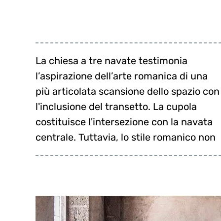
La chiesa a tre navate testimonia
è sempre stato considerato degno di
ripristinata la costruzione del 1250:
l’aspirazione dell’arte romanica di una
essere conservato. Nel XVII secolo ebbe
venne ricostruita la cripta, le finestre
più articolata scansione dello spazio con
inizio un processo di barocchizzazione,
ridotte di dimensione, l'affresco della
l'inclusione del transetto. La cupola
nel 1874 venne spianata la cripta. Nel
costituisce l'intersezione con la navata
1969, in occasione delle celebrazioni per
centrale. Tuttavia, lo stile romanico non
i 1200 anni dalla fondazione, fu