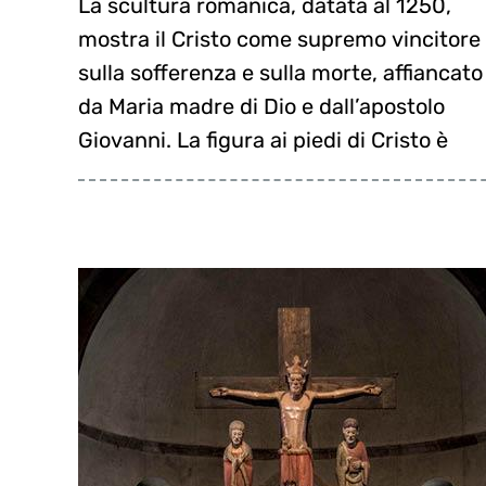
La scultura romanica, datata al 1250,
letta in modi differenti: per alcuni è la
il diavolo e l’inferno vinti da Cristo con la
mostra il Cristo come supremo vincitore
testa di un mongolo, simboleggiante la
sulla sofferenza e sulla morte, affiancato
minaccia dall’Oriente, per altri potrebbe
da Maria madre di Dio e dall’apostolo
essere Adamo, simbolo dell’umanità
Giovanni. La figura ai piedi di Cristo è
salvata da Cristo. Altri ancora ci vedono