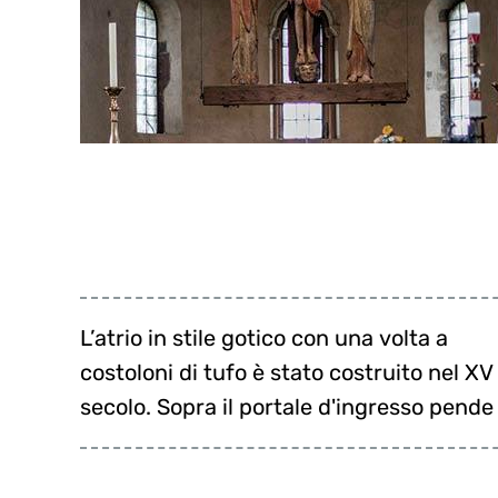
L’atrio in stile gotico con una volta a
una costola del gigante Haunold, il cui
determinante per la costruzione della
costoloni di tufo è stato costruito nel XV
aiuto, secondo la leggenda, fu
secolo. Sopra il portale d'ingresso pende