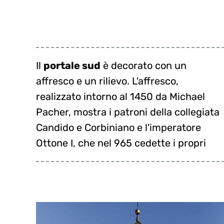
Il
portale sud
è decorato con un
beni a San Candido alla chiesa di
affresco e un rilievo. L'affresco,
Frisinga. Il rilievo risale alla metà del XIII
realizzato intorno al 1450 da Michael
secolo. Vi è scolpito Cristo circondato
Pacher, mostra i patroni della collegiata
dai quattro Evangelisti che sono
Candido e Corbiniano e l'imperatore
Ottone I, che nel 965 cedette i propri