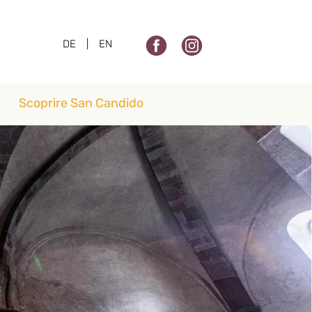
DE
|
EN
Scoprire San Candido