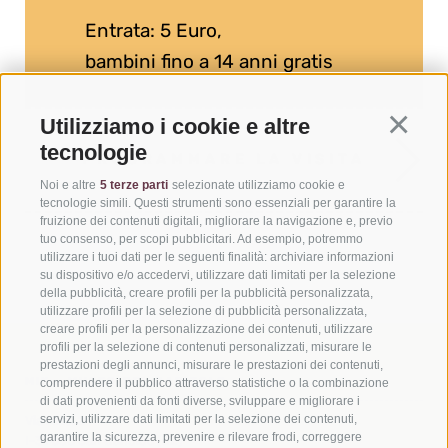
Entrata: 5 Euro,
bambini fino a 14 anni gratis
Utilizziamo i cookie e altre
Continua
tecnologie
PROGRAMMARE LA VISITA
Noi e altre
5 terze parti
selezionate utilizziamo cookie e
tecnologie simili. Questi strumenti sono essenziali per garantire la
fruizione dei contenuti digitali, migliorare la navigazione e, previo
tuo consenso, per scopi pubblicitari. Ad esempio, potremmo
utilizzare i tuoi dati per le seguenti finalità: archiviare informazioni
su dispositivo e/o accedervi, utilizzare dati limitati per la selezione
della pubblicità, creare profili per la pubblicità personalizzata,
utilizzare profili per la selezione di pubblicità personalizzata,
creare profili per la personalizzazione dei contenuti, utilizzare
profili per la selezione di contenuti personalizzati, misurare le
prestazioni degli annunci, misurare le prestazioni dei contenuti,
MIK - MUSEO DEL CAPITOLO
comprendere il pubblico attraverso statistiche o la combinazione
di dati provenienti da fonti diverse, sviluppare e migliorare i
servizi, utilizzare dati limitati per la selezione dei contenuti,
Via Atto, 2
garantire la sicurezza, prevenire e rilevare frodi, correggere
I-39038 San Candido (BZ)