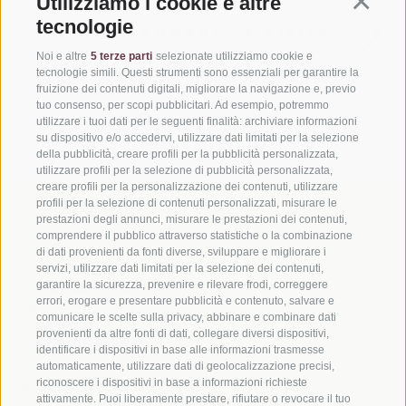
Utilizziamo i cookie e altre
Continua
tecnologie
PROGRAMMARE LA VISITA
Noi e altre
5 terze parti
selezionate utilizziamo cookie e
tecnologie simili. Questi strumenti sono essenziali per garantire la
fruizione dei contenuti digitali, migliorare la navigazione e, previo
tuo consenso, per scopi pubblicitari. Ad esempio, potremmo
utilizzare i tuoi dati per le seguenti finalità: archiviare informazioni
su dispositivo e/o accedervi, utilizzare dati limitati per la selezione
della pubblicità, creare profili per la pubblicità personalizzata,
utilizzare profili per la selezione di pubblicità personalizzata,
creare profili per la personalizzazione dei contenuti, utilizzare
profili per la selezione di contenuti personalizzati, misurare le
prestazioni degli annunci, misurare le prestazioni dei contenuti,
MIK - MUSEO DEL CAPITOLO
comprendere il pubblico attraverso statistiche o la combinazione
di dati provenienti da fonti diverse, sviluppare e migliorare i
servizi, utilizzare dati limitati per la selezione dei contenuti,
Via Atto, 2
garantire la sicurezza, prevenire e rilevare frodi, correggere
I-39038 San Candido (BZ)
errori, erogare e presentare pubblicità e contenuto, salvare e
Tel.
+39 0471 972912
comunicare le scelte sulla privacy, abbinare e combinare dati
info@mik.bz.it
provenienti da altre fonti di dati, collegare diversi dispositivi,
Part.iva. 01733530214
identificare i dispositivi in base alle informazioni trasmesse
automaticamente, utilizzare dati di geolocalizzazione precisi,
riconoscere i dispositivi in base a informazioni richieste
SEGUICI
attivamente. Puoi liberamente prestare, rifiutare o revocare il tuo