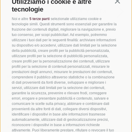
Utilizziamo i cookie e altre
Continua
tecnologie
PROGRAMMARE LA VISITA
Noi e altre
5 terze parti
selezionate utilizziamo cookie e
tecnologie simili. Questi strumenti sono essenziali per garantire la
fruizione dei contenuti digitali, migliorare la navigazione e, previo
tuo consenso, per scopi pubblicitari. Ad esempio, potremmo
utilizzare i tuoi dati per le seguenti finalità: archiviare informazioni
su dispositivo e/o accedervi, utilizzare dati limitati per la selezione
della pubblicità, creare profili per la pubblicità personalizzata,
utilizzare profili per la selezione di pubblicità personalizzata,
creare profili per la personalizzazione dei contenuti, utilizzare
profili per la selezione di contenuti personalizzati, misurare le
prestazioni degli annunci, misurare le prestazioni dei contenuti,
MIK - MUSEO DEL CAPITOLO
comprendere il pubblico attraverso statistiche o la combinazione
di dati provenienti da fonti diverse, sviluppare e migliorare i
servizi, utilizzare dati limitati per la selezione dei contenuti,
Via Atto, 2
garantire la sicurezza, prevenire e rilevare frodi, correggere
I-39038 San Candido (BZ)
errori, erogare e presentare pubblicità e contenuto, salvare e
Tel.
+39 0471 972912
comunicare le scelte sulla privacy, abbinare e combinare dati
info@mik.bz.it
provenienti da altre fonti di dati, collegare diversi dispositivi,
Part.iva. 01733530214
identificare i dispositivi in base alle informazioni trasmesse
automaticamente, utilizzare dati di geolocalizzazione precisi,
riconoscere i dispositivi in base a informazioni richieste
SEGUICI
attivamente. Puoi liberamente prestare, rifiutare o revocare il tuo