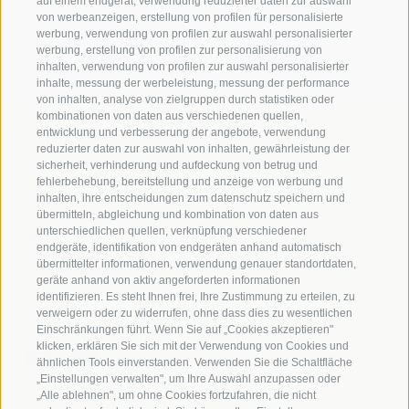
auf einem endgerät, verwendung reduzierter daten zur auswahl
von werbeanzeigen, erstellung von profilen für personalisierte
werbung, verwendung von profilen zur auswahl personalisierter
werbung, erstellung von profilen zur personalisierung von
inhalten, verwendung von profilen zur auswahl personalisierter
inhalte, messung der werbeleistung, messung der performance
von inhalten, analyse von zielgruppen durch statistiken oder
kombinationen von daten aus verschiedenen quellen,
entwicklung und verbesserung der angebote, verwendung
reduzierter daten zur auswahl von inhalten, gewährleistung der
KURATORIUM STIFTSMUSEUM INNICHEN EO
sicherheit, verhinderung und aufdeckung von betrug und
fehlerbehebung, bereitstellung und anzeige von werbung und
inhalten, ihre entscheidungen zum datenschutz speichern und
Attostraße 2
übermitteln, abgleichung und kombination von daten aus
I-39038 Innichen (BZ)
unterschiedlichen quellen, verknüpfung verschiedener
Tel.
+39 0471 972912
endgeräte, identifikation von endgeräten anhand automatisch
info@mik.bz.it
übermittelter informationen, verwendung genauer standortdaten,
St.-Nr. 01733530214
geräte anhand von aktiv angeforderten informationen
identifizieren. Es steht Ihnen frei, Ihre Zustimmung zu erteilen, zu
verweigern oder zu widerrufen, ohne dass dies zu wesentlichen
FOLLOW US
Einschränkungen führt. Wenn Sie auf „Cookies akzeptieren"
klicken, erklären Sie sich mit der Verwendung von Cookies und
ähnlichen Tools einverstanden. Verwenden Sie die Schaltfläche
„Einstellungen verwalten", um Ihre Auswahl anzupassen oder
„Alle ablehnen", um ohne Cookies fortzufahren, die nicht