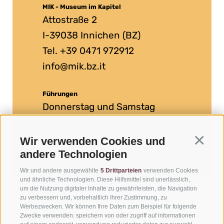
MIK - Museum im Kapitel
Attostraße 2
I-39038 Innichen (BZ)
Tel. +39 0471 972912
info@mik.bz.it
Führungen
Donnerstag und Samstag
Eintrittspreis: 5 Euro,
Wir verwenden Cookies und
Continua
Kinder bis 14 Jahre frei
andere Technologien
Wir und andere ausgewählte
5 Drittparteien
verwenden Cookies
und ähnliche Technologien. Diese Hilfsmittel sind unerlässlich,
um die Nutzung digitaler Inhalte zu gewährleisten, die Navigation
zu verbessern und, vorbehaltlich Ihrer Zustimmung, zu
BESUCH PLANEN
Werbezwecken. Wir können Ihre Daten zum Beispiel für folgende
Zwecke verwenden: speichern von oder zugriff auf informationen